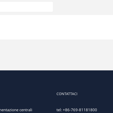
CONTATTACI
mentazione centrali
tel: +86-769-81181800