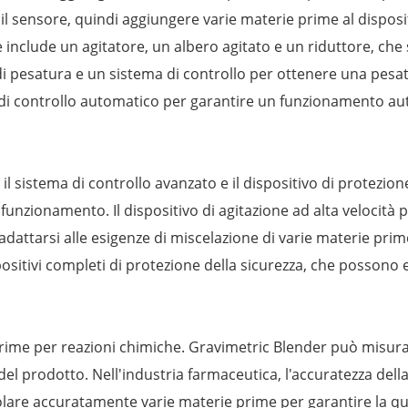
il sensore, quindi aggiungere varie materie prime al disposit
ne include un agitatore, un albero agitato e un riduttore, che
 di pesatura e un sistema di controllo per ottenere una pesat
 controllo automatico per garantire un funzionamento autom
 il sistema di controllo avanzato e il dispositivo di protezi
i funzionamento. Il dispositivo di agitazione ad alta veloci
dattarsi alle esigenze di miscelazione di varie materie prime 
ositivi completi di protezione della sicurezza, che possono 
 prime per reazioni chimiche. Gravimetric Blender può misu
à del prodotto. Nell'industria farmaceutica, l'accuratezza de
are accuratamente varie materie prime per garantire la qual